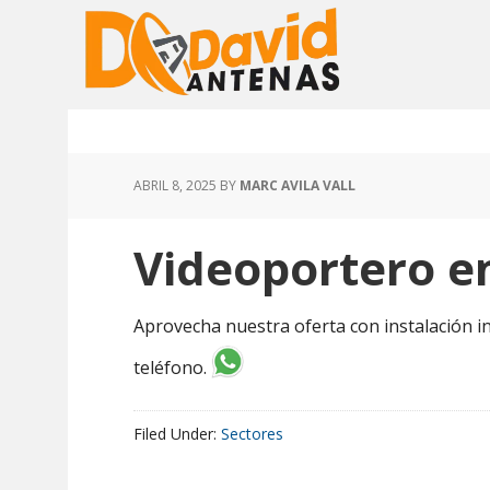
Skip
Skip
to
to
main
footer
content
ABRIL 8, 2025
BY
MARC AVILA VALL
Videoportero e
Aprovecha nuestra oferta con instalación in
teléfono.
Filed Under:
Sectores